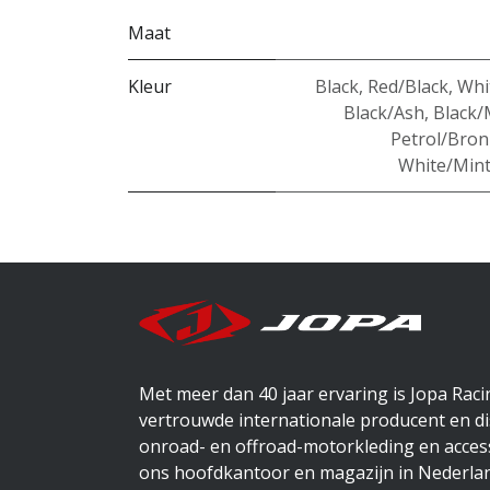
Maat
Kleur
Black
,
Red/Black
,
Whi
Black/Ash
,
Black/
Petrol/Bron
White/Mint
Met meer dan 40 jaar ervaring is Jopa Rac
vertrouwde internationale producent en di
onroad- en offroad-motorkleding en access
ons hoofdkantoor en magazijn in Nederlan