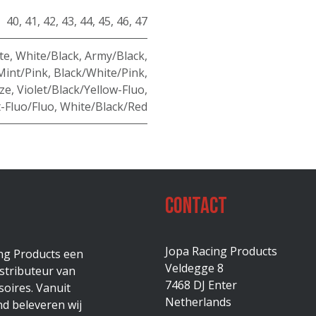
40
,
41
,
42
,
43
,
44
,
45
,
46
,
47
te
,
White/Black
,
Army/Black
,
Mint/Pink
,
Black/White/Pink
,
ze
,
Violet/Black/Yellow-Fluo
,
-Fluo/Fluo
,
White/Black/Red
Contact
Jopa Racing Products
ing Products een
Veldegge 8
stributeur van
7468 DJ Enter
oires. Vanuit
Netherlands
d beleveren wij