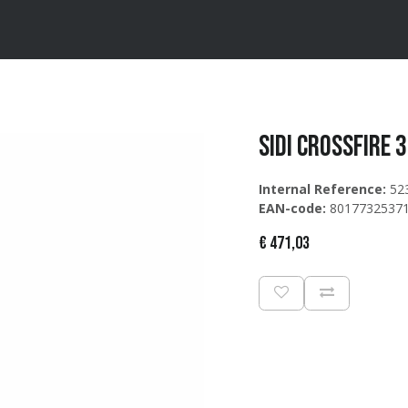
ten
Merken
Catalogus
Sidi Crossfire 3
Internal Reference:
52
EAN-code:
8017732537
€
471,03