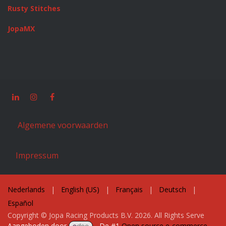
Rusty Stitches
JopaMX
Algemene voorwaarden
Impressum
Nederlands
|
English (US)
|
Français
|
Deutsch
|
Español
Copyright © Jopa Racing Products B.V. 2026. All Rights Serve
Aangeboden door
- De #1
Open source e-commerce