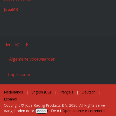
JopaMX
Algemene voorwaarden
Impressum
Nederlands
|
English (US)
|
Français
|
Deutsch
|
Español
Copyright © Jopa Racing Products B.V. 2026. All Rights Serve
Aangeboden door
- De #1
Open source e-commerce