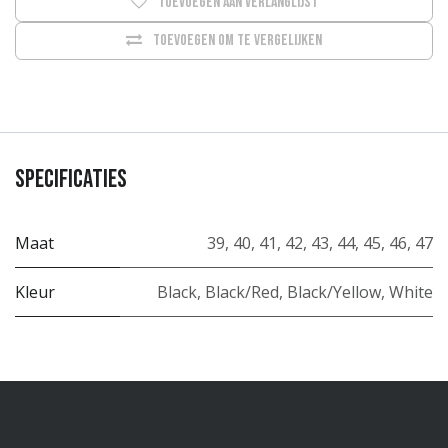
Toevoegen aan verlanglijst
Toevoegen om te vergelijken
Specificaties
Maat
39
,
40
,
41
,
42
,
43
,
44
,
45
,
46
,
47
Kleur
Black
,
Black/Red
,
Black/Yellow
,
White