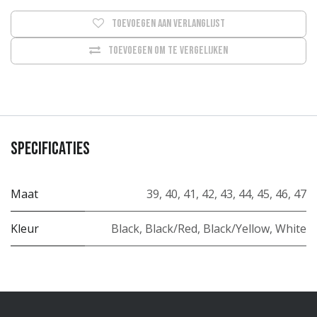
Toevoegen aan verlanglijst
Toevoegen om te vergelijken
Specificaties
Maat
39
,
40
,
41
,
42
,
43
,
44
,
45
,
46
,
47
Kleur
Black
,
Black/Red
,
Black/Yellow
,
White