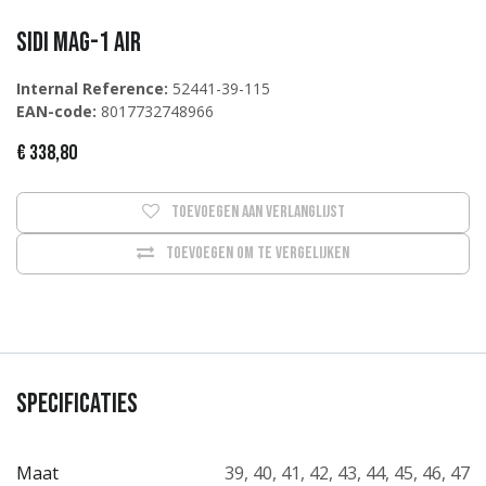
Sidi MAG-1 AIR
Internal Reference:
52441-39-115
EAN-code:
8017732748966
€
338,80
Toevoegen aan verlanglijst
Toevoegen om te vergelijken
Specificaties
Maat
39
,
40
,
41
,
42
,
43
,
44
,
45
,
46
,
47