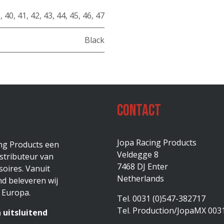
9
,
40
,
41
,
42
,
43
,
44
,
45
,
46
,
47
Black
Contact
Jopa Racing Products
ing Products een
Veldegge 8
stributeur van
7468 DJ Enter
oires. Vanuit
Netherlands
d beleveren wij
 Europa.
Tel. 0031 (0)547-382717
Tel. Production/JopaMX 003
 uitsluitend