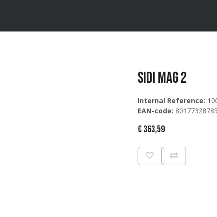
ten
Merken
Catalogus
Sidi MAG 2
Internal Reference:
10
EAN-code:
8017732878
€
363,59