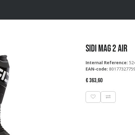
ten
Merken
Catalogus
Sidi MAG 2 AIR
Internal Reference:
52
EAN-code:
8017732775
€
363,60