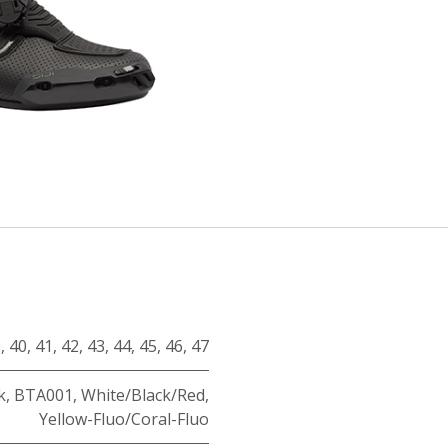
9
,
40
,
41
,
42
,
43
,
44
,
45
,
46
,
47
k
,
BTA001
,
White/Black/Red
,
Yellow-Fluo/Coral-Fluo