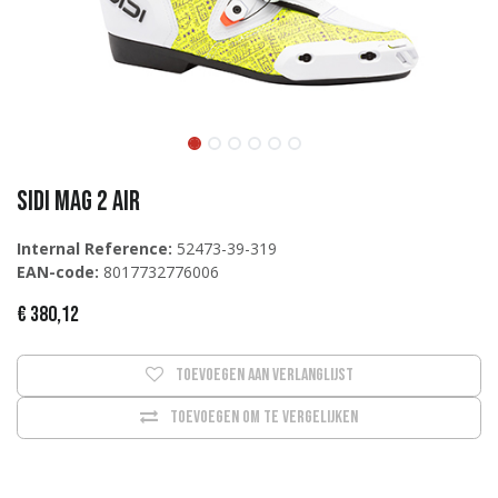
Sidi MAG 2 AIR
Internal Reference:
52473-39-319
EAN-code:
8017732776006
€
380,12
Toevoegen aan verlanglijst
Toevoegen om te vergelijken