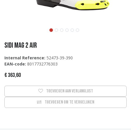
Sidi MAG 2 AIR
Internal Reference:
52473-39-390
EAN-code:
8017732776303
€
363,60
Toevoegen aan verlanglijst
Toevoegen om te vergelijken