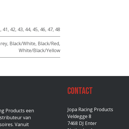
0
,
41
,
42
,
43
,
44
,
45
,
46
,
47
,
48
Grey
,
Black/White
,
Black/Red
,
White/Black/Yellow
Contact
Jopa Racing Products
ing Products een
Veldegge 8
stributeur van
7468 DJ Enter
oires. Vanuit