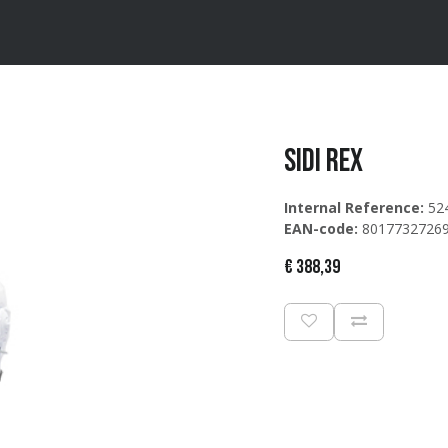
ten
Merken
Catalogus
Sidi REX
Internal Reference:
52
EAN-code:
8017732726
€
388,39