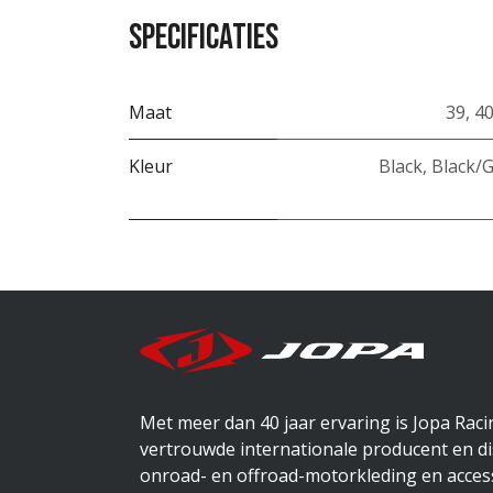
Specificaties
Maat
39
,
4
Kleur
Black
,
Black/
Met meer dan 40 jaar ervaring is Jopa Rac
vertrouwde internationale producent en di
onroad- en offroad-motorkleding en access