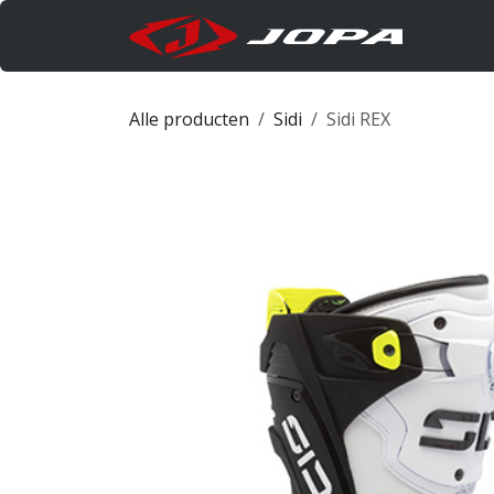
Overslaan naar inhoud
Produc
Alle producten
Sidi
Sidi REX