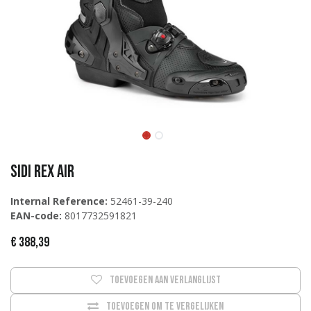
Sidi REX AIR
Internal Reference:
52461-39-240
EAN-code:
8017732591821
€
388,39
Toevoegen aan verlanglijst
Toevoegen om te vergelijken