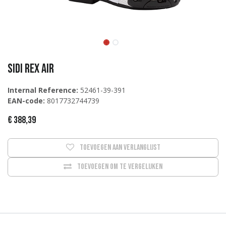
Sidi REX AIR
Internal Reference:
52461-39-391
EAN-code:
8017732744739
€
388,39
Toevoegen aan verlanglijst
Toevoegen om te vergelijken