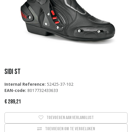
Sidi ST
Internal Reference:
52425-37-102
EAN-code:
8017732433633
€
289,21
Toevoegen aan verlanglijst
Toevoegen om te vergelijken