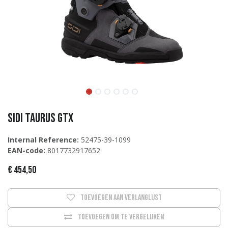
Sidi TAURUS GTX
Internal Reference:
52475-39-1099
EAN-code:
8017732917652
€
454,50
Toevoegen aan verlanglijst
Toevoegen om te vergelijken