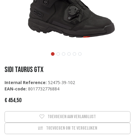
Sidi TAURUS GTX
Internal Reference:
52475-39-102
EAN-code:
8017732776884
€
454,50
Toevoegen aan verlanglijst
Toevoegen om te vergelijken