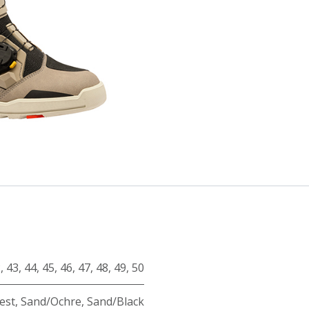
2
,
43
,
44
,
45
,
46
,
47
,
48
,
49
,
50
est
,
Sand/Ochre
,
Sand/Black