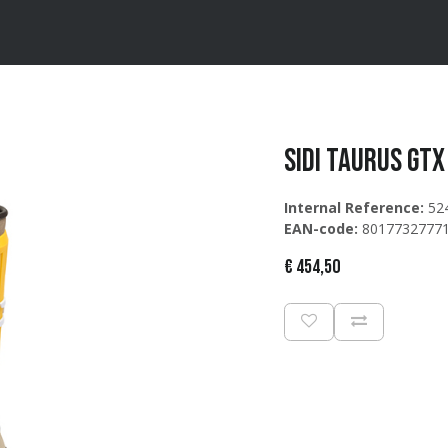
ten
Merken
Catalogus
Sidi TAURUS GTX
Internal Reference:
52
EAN-code:
8017732777
€
454,50