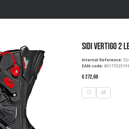
ten
Merken
Catalogus
Sidi Vertigo 2 Le
Internal Reference:
52
EAN-code:
8017732519
€
272,69