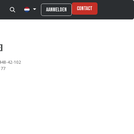
Contact
Aanmelden
i
448-42-102
177