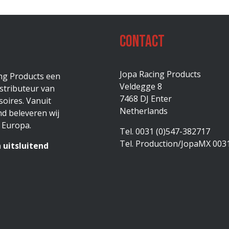
Contact
Jopa Racing Products
ing Products een
Veldegge 8
stributeur van
7468 DJ Enter
oires. Vanuit
Netherlands
d beleveren wij
 Europa.
Tel. 0031 (0)547-382717
Tel. Production/JopaMX 003
 uitsluitend