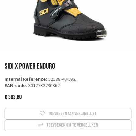
Sidi X POWER ENDURO
Internal Reference:
52388-40-392
EAN-code:
8017732730862
€
363,60
Toevoegen aan verlanglijst
Toevoegen om te vergelijken