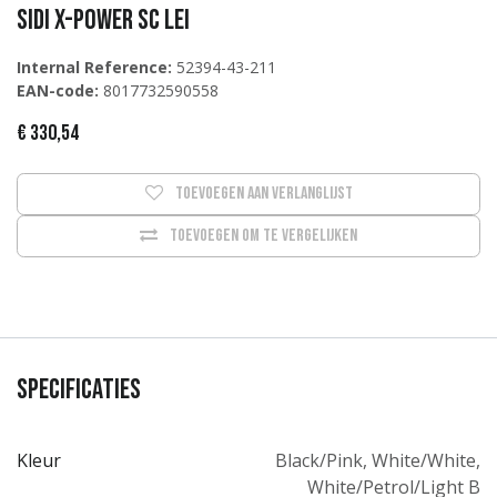
Sidi X-Power SC Lei
Internal Reference:
52394-43-211
EAN-code:
8017732590558
€
330,54
Toevoegen aan verlanglijst
Toevoegen om te vergelijken
Specificaties
Kleur
Black/Pink
,
White/White
,
White/Petrol/Light B