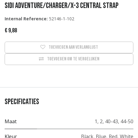
Sidi Adventure/Charger/X-3 central strap
Internal Reference:
52146-1-102
€
9,88
Toevoegen aan verlanglijst
Toevoegen om te vergelijken
Specificaties
Maat
1
,
2
,
40-43
,
44-50
Kleur
Black
,
Blue
,
Red
,
White