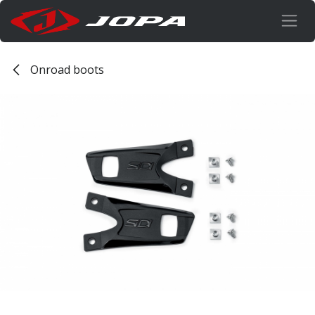
Overslaan naar inhoud
Onroad boots