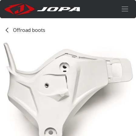
Overslaan naar inhoud
Offroad boots