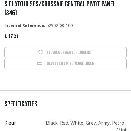
Sidi ATOJO SRS/Crossair Central pivot panel
(346)
Internal Reference:
52902-00-100
€
17,31
Toevoegen aan verlanglijst
Toevoegen om te vergelijken
Specificaties
Kleur
Black
,
Red
,
White
,
Grey
,
Army
,
Petrol
,
Mint