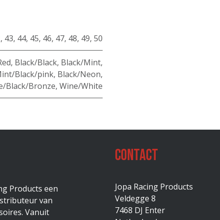
2
,
43
,
44
,
45
,
46
,
47
,
48
,
49
,
50
Red
,
Black/Black
,
Black/Mint
,
int/Black/pink
,
Black/Neon
,
e/Black/Bronze
,
Wine/White
Contact
Jopa Racing Products
ing Products een
Veldegge 8
stributeur van
7468 DJ Enter
oires. Vanuit