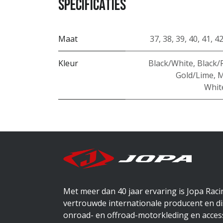
Specificaties
Maat
37
,
38
,
39
,
40
,
41
,
4
Kleur
Black/White
,
Black/
Gold/Lime
,
M
Whit
Met meer dan 40 jaar ervaring is Jopa Rac
vertrouwde internationale producent en di
onroad- en offroad-motorkleding en access