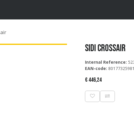
ten
Merken
Catalogus
air
Sidi Crossair
Internal Reference:
52
EAN-code:
8017732598
€
446,24