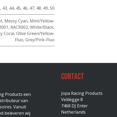
2
,
43
,
44
,
45
,
46
,
47
,
48
,
49
,
50
et
,
Messy Cyan
,
Mint/Yellow-
R001
,
RACR002
,
White/Black
,
y Coral
,
Olive Green/Yellow-
Fluo
,
Grey/Pink-Fluo
Contact
Jopa Racing Products
ing Products een
Veldegge 8
stributeur van
7468 DJ Enter
oires. Vanuit
Netherlands
d beleveren wij