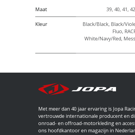
Maat
39
,
40
,
41
,
4
Kleur
Black/Black
,
Black/Viol
Fluo
,
RAC
White/Navy/Red
,
Mess
Met meer dan 40 jaar ervaring is Jopa Rac
vertrouwde internationale producent en di
onroad- en offroad-motorkleding en access
ons hoofdkantoor en magazijn in Nederlan