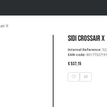
ten
Merken
Catalogus
air X
Sidi Crossair X
Internal Reference:
52
EAN-code:
8017732719
€
537,15