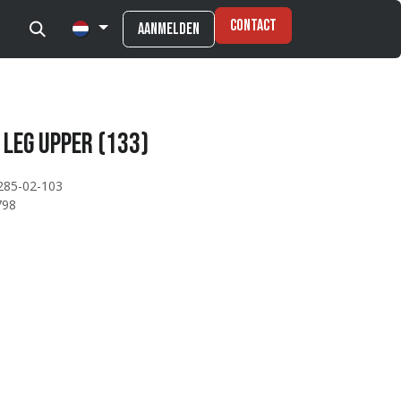
Contact
Aanmelden
2 Leg Upper (133)
285-02-103
798