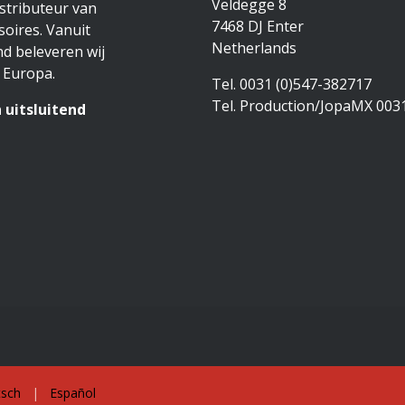
Veldegge 8
stributeur van
7468 DJ Enter
oires. Vanuit
Netherlands
d beleveren wij
 Europa.
Tel. 0031 (0)547-382717
Tel. Production/JopaMX 003
 uitsluitend
sch
|
Español