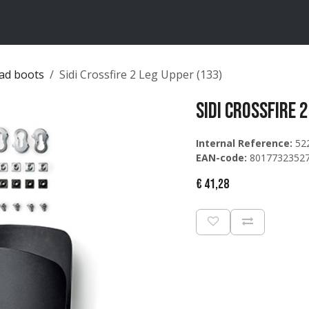
ten
Merken
Catalogus
ad boots
Sidi Crossfire 2 Leg Upper (133)
Sidi Crossfire 
Internal Reference:
52
EAN-code:
8017732352
€
41,28