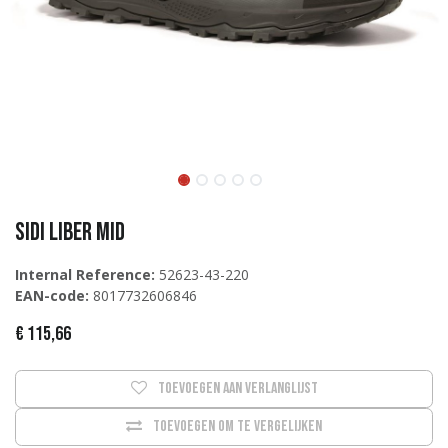
Sidi Liber MID
Internal Reference:
52623-43-220
EAN-code:
8017732606846
€
115,66
Toevoegen aan verlanglijst
Toevoegen om te vergelijken