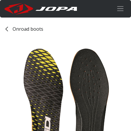
Overslaan naar inhoud
Onroad boots