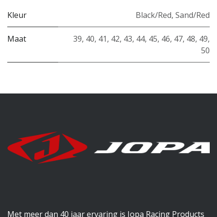
Kleur
Black/Red
,
Sand/Red
Maat
39
,
40
,
41
,
42
,
43
,
44
,
45
,
46
,
47
,
48
,
49
,
50
Met meer dan 40 jaar ervaring is Jopa Racing Products