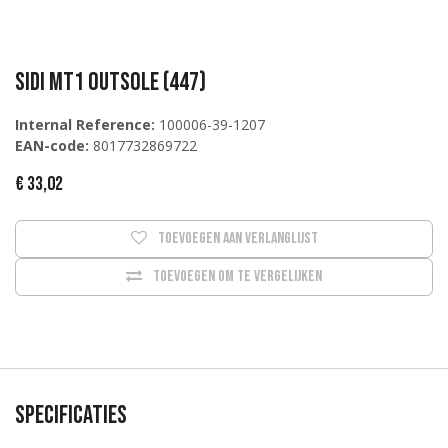
Sidi MT1 Outsole (447)
Internal Reference:
100006-39-1207
EAN-code:
8017732869722
€
33,02
Toevoegen aan verlanglijst
Toevoegen om te vergelijken
Specificaties