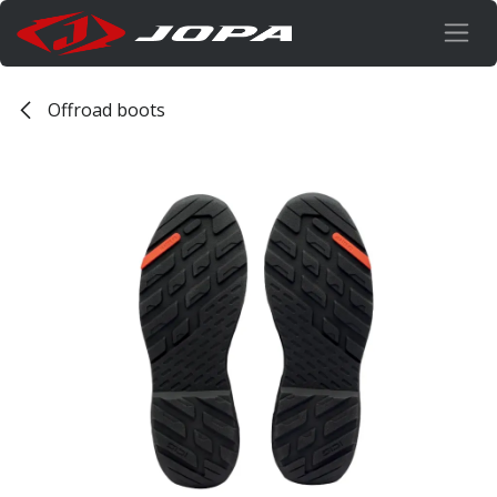
Overslaan naar inhoud
Offroad boots