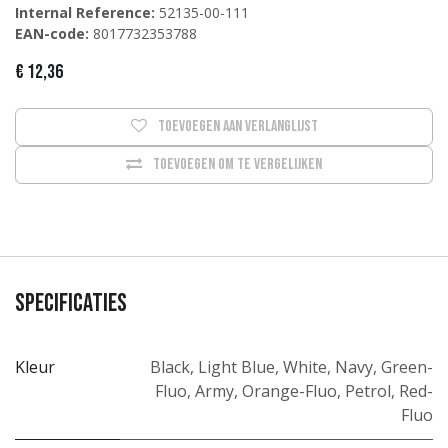
Internal Reference:
52135-00-111
EAN-code:
8017732353788
€
12,36
Toevoegen aan verlanglijst
Toevoegen om te vergelijken
Specificaties
Kleur
Black
,
Light Blue
,
White
,
Navy
,
Green-
Fluo
,
Army
,
Orange-Fluo
,
Petrol
,
Red-
Fluo