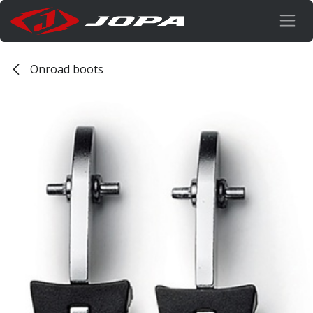
Overslaan naar inhoud
Onroad boots