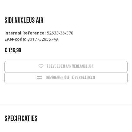
Sidi NUCLEUS AIR
Internal Reference:
52633-36-378
EAN-code:
8017732855749
€
156,98
Toevoegen aan verlanglijst
Toevoegen om te vergelijken
Specificaties