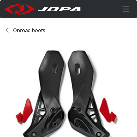
Overslaan naar inhoud
Onroad boots