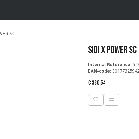
ten
Merken
Catalogus
OWER SC
Sidi X POWER SC
Internal Reference:
52
EAN-code:
8017732594
€
330,54