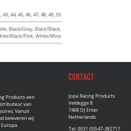
2
,
43
,
44
,
45
,
46
,
47
,
48
,
49
,
50
ite
,
Black/Grey
,
Black/Black
,
hite/Black/Pink
,
White/Wine
Contact
Jopa Racing Products
ing Products een
Veldegge 8
stributeur van
7468 DJ Enter
oires. Vanuit
Netherlands
d beleveren wij
 Europa.
Tel. 0031 (0)547-382717