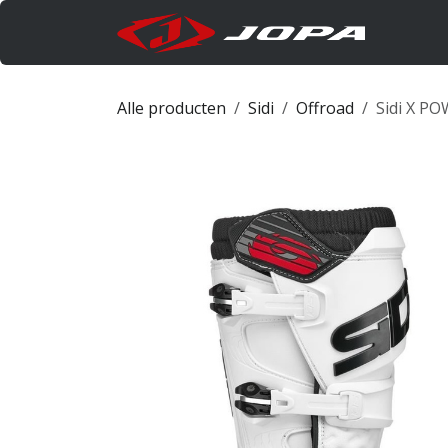
Overslaan naar inhoud
Produc
Alle producten
Sidi
Offroad
Sidi X P