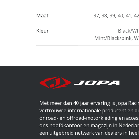
Maat
37
,
38
,
39
,
40
,
41
,
4
Kleur
Black/Wh
Mint/Black/pink
,
W
Met meer dan 40 jaar ervaring is Jopa Rac
vertrouwde internationale producent en di
onroad- en offroad-motorkleding en access
ons hoofdkantoor en magazijn in Nederlan
een uitgebreid netwerk van dealers in heel