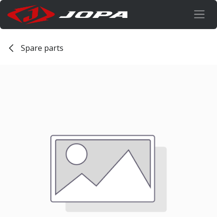
Overslaan naar inhoud
Spare parts