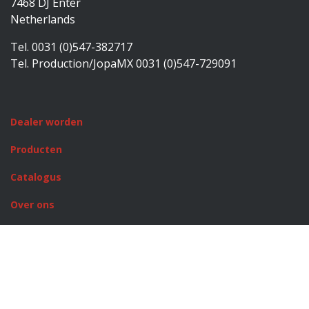
7468 DJ Enter
Netherlands
Tel. 0031 (0)547-382717
Tel. Production/JopaMX 0031 (0)547-729091
Dealer worden
Producten
Catalogus
Over ons
Rusty Stitches
JopaMX