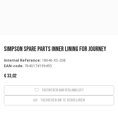
Simpson Spare parts Inner lining for Journey
Internal Reference:
18646-XS-208
EAN-code:
7640174199495
€
33,02
Toevoegen aan verlanglijst
Toevoegen om te vergelijken