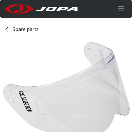
Overslaan naar inhoud
Spare parts