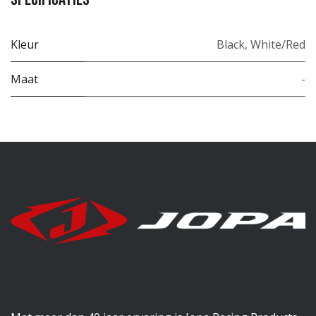
Kleur
Black
,
White/Red
Maat
-