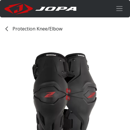
Overslaan naar inhoud
Protection Knee/Elbow