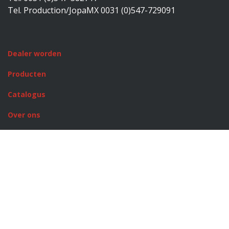
Tel. Production/JopaMX 0031 (0)547-729091
Dealer worden
Producten
Catalogus
Over ons
Rusty Stitches
JopaMX