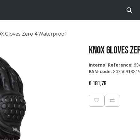
te
Brands
Catalog
X Gloves Zero 4 Waterproof
KNOX Gloves Ze
Internal Reference:
69
EAN-code:
8035091881
€
181,78