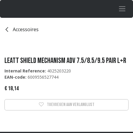
Overslaan naar inhoud
Accessoires
Leatt Shield Mechanism ADV 7.5/8.5/9.5 pair L+R
Internal Reference:
4025203220
EAN-code:
6009556527744
€
18,14
Toevoegen aan verlanglijst