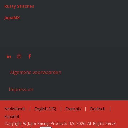
Rusty Stitches
JopaMX
Algemene voorwaarden
Impressum
Nederlands
|
English (US)
|
Français
|
Deutsch
|
Español
Copyright © Jopa Racing Products B.V. 2026. All Rights Serve