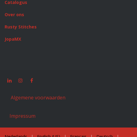
Catalogus
Over ons
Rusty Stitches
JopaMX
Algemene voorwaarden
Impressum
Nederlands
|
English (US)
|
Français
|
Deutsch
|