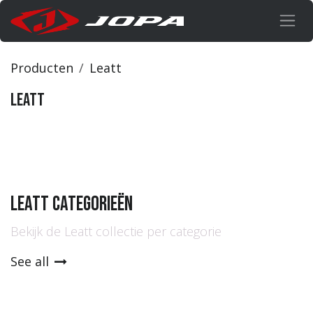
Overslaan naar inhoud
Producten
Leatt
Leatt
Leatt categorieën
Bekijk de Leatt collectie per categorie
See all