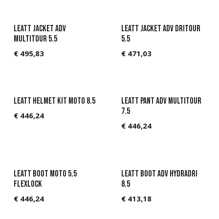
Leatt Jacket ADV
Leatt Jacket ADV DriTour
MultiTour 5.5
5.5
€
495,83
€
471,03
Leatt Helmet Kit Moto 8.5
Leatt Pant ADV MultiTour
7.5
€
446,24
€
446,24
Leatt Boot Moto 5.5
Leatt Boot ADV HydraDri
Flexlock
8.5
€
446,24
€
413,18