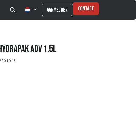
Contact
Aanmelden
HydraPak ADV 1.5L
2601013