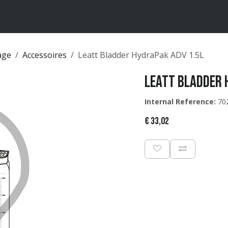
ten
Merken
Catalogus
age
Accessoires
Leatt Bladder HydraPak ADV 1.5L
Leatt Bladder 
Internal Reference:
70
€
33,02