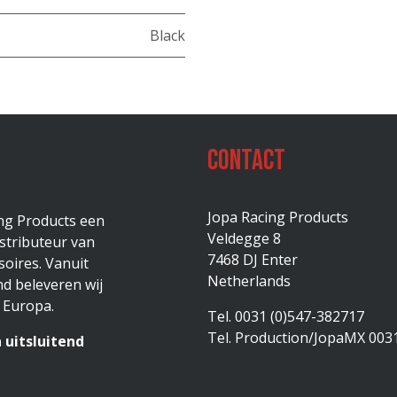
Black
Contact
Jopa Racing Products
ing Products een
Veldegge 8
stributeur van
7468 DJ Enter
oires. Vanuit
Netherlands
d beleveren wij
 Europa.
Tel. 0031 (0)547-382717
Tel. Production/JopaMX 003
 uitsluitend