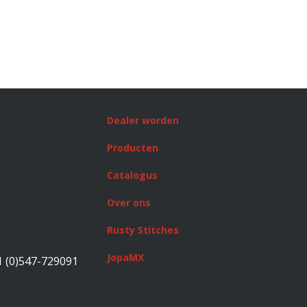
Dealer worden
Producten
Catalogus
Over ons
Rusty Stitches
JopaMX
1 (0)547-729091