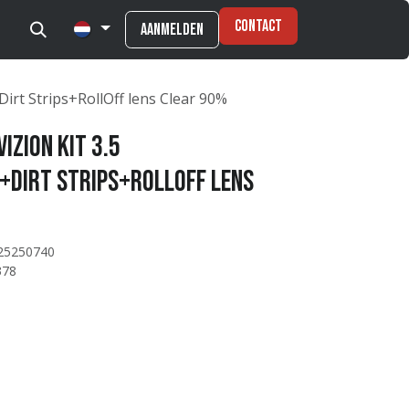
Contact
Aanmelden
+Dirt Strips+RollOff lens Clear 90%
izion Kit 3.5
+Dirt Strips+RollOff lens
25250740
378