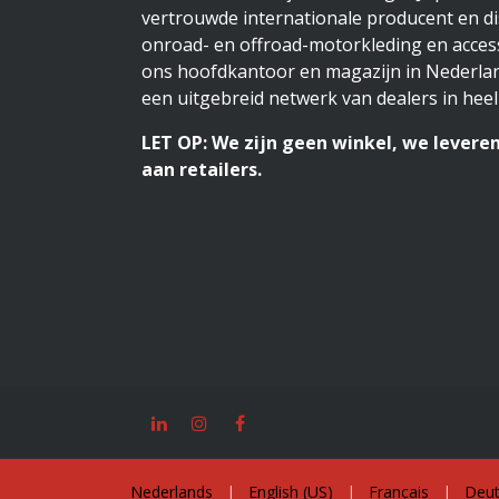
vertrouwde internationale producent en di
onroad- en offroad-motorkleding en access
ons hoofdkantoor en magazijn in Nederlan
een uitgebreid netwerk van dealers in heel
LET OP: We zijn geen winkel, we leveren
aan retailers.
Nederlands
|
English (US)
|
Français
|
Deut