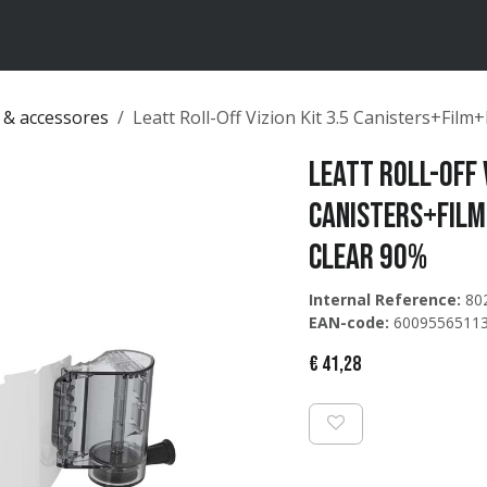
ten
Merken
Catalogus
 & accessores
Leatt Roll-Off Vizion Kit 3.5 Canisters+Film
Leatt Roll-Off V
Canisters+Film
Clear 90%
Internal Reference:
80
EAN-code:
6009556511
€
41,28