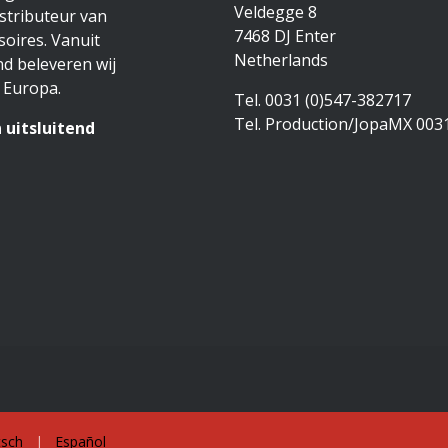
Veldegge 8
stributeur van
7468 DJ Enter
oires. Vanuit
Netherlands
d beleveren wij
 Europa.
Tel. 0031 (0)547-382717
Tel. Production/JopaMX 003
 uitsluitend
sch
|
Español