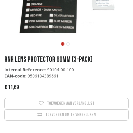
RNR Lens Protector 60mm (3-Pack)
Internal Reference:
90104-00-100
EAN-code:
9506184389661
€
11,69
Toevoegen aan verlanglijst
Toevoegen om te vergelijken