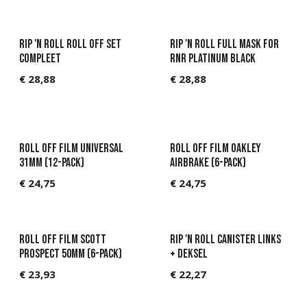
Rip 'N Roll Roll off set
Rip 'n Roll Full mask for
compleet
RNR Platinum Black
€
28,88
€
28,88
Roll off Film universal
Roll off Film Oakley
31mm (12-pack)
Airbrake (6-pack)
€
24,75
€
24,75
Roll off Film Scott
Rip 'n roll canister links
Prospect 50mm (6-pack)
+ deksel
€
23,93
€
22,27