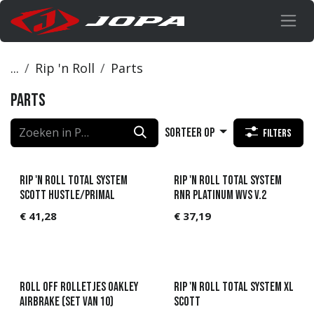
Overslaan naar inhoud
...
Rip 'n Roll
Parts
Parts
Sorteer op
Filters
Rip 'n Roll total system
Rip 'n Roll Total system
Scott Hustle/Primal
RNR Platinum WVS V.2
€
41,28
€
37,19
Roll off Rolletjes Oakley
Rip 'n Roll Total system XL
Airbrake (set van 10)
Scott