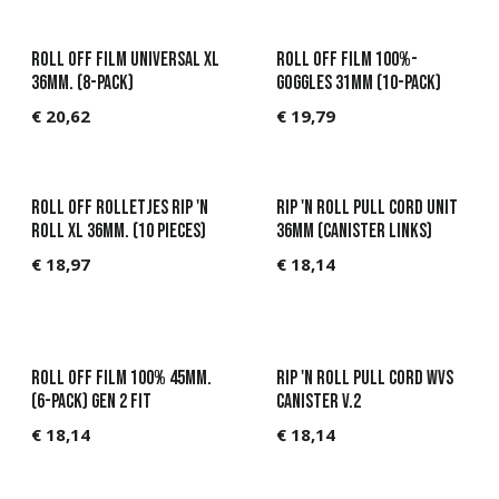
Roll off Film universal XL
Roll off Film 100%-
36mm. (8-pack)
goggles 31mm (10-Pack)
€
20,62
€
19,79
Roll off rolletjes Rip 'N
Rip 'n Roll Pull Cord Unit
Roll XL 36mm. (10 pieces)
36mm (Canister links)
€
18,97
€
18,14
Roll off Film 100% 45mm.
Rip 'n Roll Pull Cord WVS
(6-Pack) GEN 2 fit
canister V.2
€
18,14
€
18,14