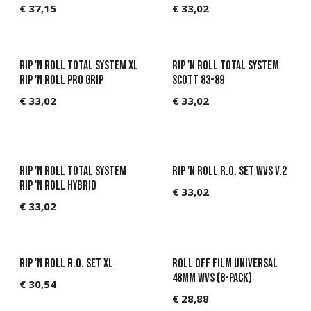
€
37,15
€
33,02
Rip 'n Roll Total system XL
Rip 'n Roll total system
Rip 'N Roll Pro Grip
Scott 83-89
€
33,02
€
33,02
Rip 'n Roll total system
Rip 'n Roll R.O. Set WVS V.2
Rip 'N Roll Hybrid
€
33,02
€
33,02
Rip 'n Roll R.O. Set XL
Roll off Film universal
48mm WVS (8-pack)
€
30,54
€
28,88