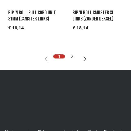
Rip 'n Roll Pull Cord Unit
Rip 'n roll canister XL
31mm (Canister links)
links (Zonder deksel)
€
18,14
€
18,14
1
2