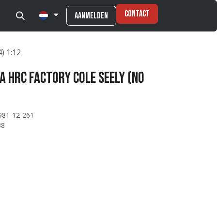
Contact
Aanmelden
) 1:12
a HRC Factory Cole Seely (No
981-12-261
38