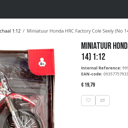
ten
Merken
Catalogus
chaal 1:12
Miniatuur Honda HRC Factory Cole Seely (No 14
Miniatuur Hond
14) 1:12
Internal Reference:
99
EAN-code:
0935775793
€
19,79