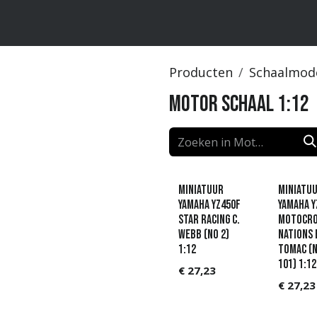
ten
Merken
Catalogus
Producten
Schaalmod
Motor schaal 1:12
Miniatuur
Miniatu
Yamaha YZ450F
Yamaha Y
Star Racing C.
Motocro
Webb (No 2)
Nations 
1:12
Tomac (
101) 1:12
€
27,23
€
27,23