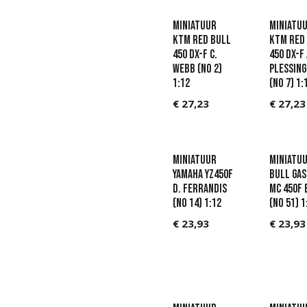
Miniatuur
Miniatu
KTM Red Bull
KTM Red
450 DX-F C.
450 DX-F 
Webb (No 2)
Plessing
1:12
(No 7) 1:
€
27,23
€
27,23
Miniatuur
Miniatuu
Yamaha YZ450F
Bull Gas
D. Ferrandis
MC 450F 
(No 14) 1:12
(No 51) 1
€
23,93
€
23,93