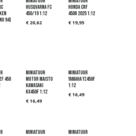
ur
Miniatuur
Miniatuur
RC
Husqvarna FC
Honda CRF
Ken
450/19 1:12
450R 2025 1:12
No 94)
€
20,62
€
19,95
ur
Miniatuur
Miniatuur
ZF 450
Motor Maisto
Yamaha YZ450F
2
Kawasaki
1:12
KX450F 1:12
€
16,49
€
16,49
ur
Miniatuur
Miniatuur