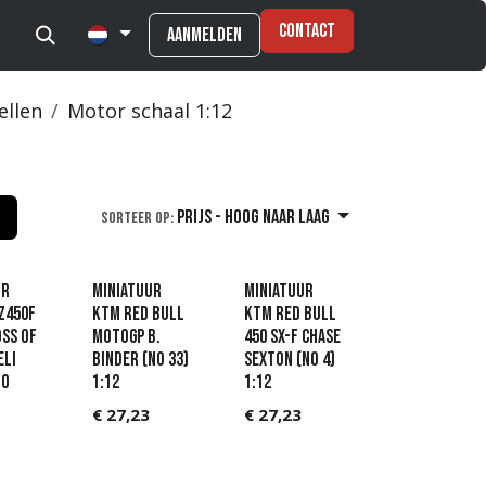
Contact
Aanmelden
ellen
Motor schaal 1:12
Prijs - hoog naar laag
Sorteer op:
ur
Miniatuur
Miniatuur
Z450F
KTM Red Bull
KTM Red Bull
ss of
MotoGP B.
450 SX-F Chase
Eli
Binder (No 33)
Sexton (No 4)
No
1:12
1:12
€
27,23
€
27,23