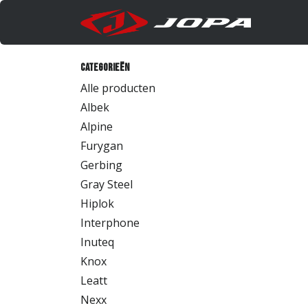
Overslaan naar inhoud
Produc
Categorieën
Alle producten
Albek
Alpine
Furygan
Gerbing
Gray Steel
Hiplok
Interphone
Inuteq
Knox
Leatt
Nexx