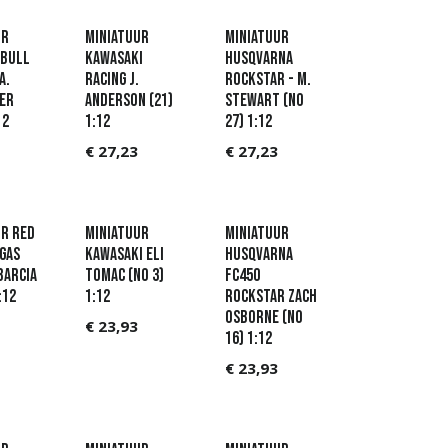
ur
Miniatuur
Miniatuur
 Bull
Kawasaki
Husqvarna
A.
Racing J.
Rockstar - M.
er
Anderson (21)
Stewart (No
12
1:12
27) 1:12
€
27,23
€
27,23
r Red
Miniatuur
Miniatuur
Gas
Kawasaki Eli
Husqvarna
Barcia
Tomac (No 3)
FC450
:12
1:12
Rockstar Zach
Osborne (No
€
23,93
16) 1:12
€
23,93