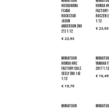
Miniatuur
Miniatu
Husqvarna
Honda H
FC450
Factory 
Rockstar
Roczen (
Jason
1:12
Anderson (No
€
23,93
21) 1:12
€
23,93
Miniatuur
Miniatu
Honda HRC
Yamaha Y
Factory Cole
2017 1:1
Seely (No 14)
€
16,49
1:12
€
19,79
Miniatuur
Miniatu