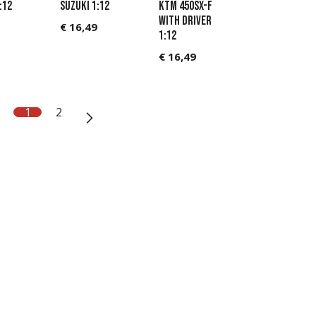
:12
Suzuki 1:12
KTM 450SX-F
with Driver
€
16,49
1:12
€
16,49
1
2