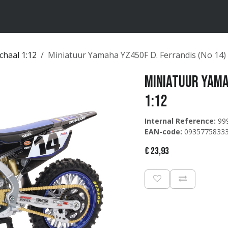
ten
Merken
Catalogus
chaal 1:12
Miniatuur Yamaha YZ450F D. Ferrandis (No 14) 
Miniatuur Yama
1:12
Internal Reference:
99
EAN-code:
0935775833
€
23,93