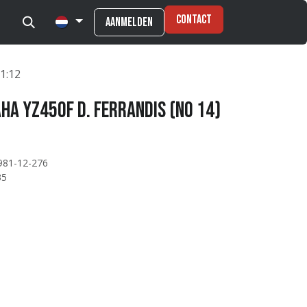
Contact
Aanmelden
1:12
ha YZ450F D. Ferrandis (No 14)
981-12-276
35