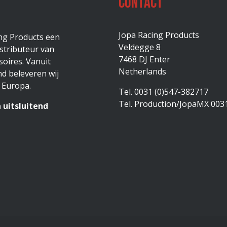
Contact
Jopa Racing Products
ing Products een
Veldegge 8
stributeur van
7468 DJ Enter
oires. Vanuit
Netherlands
d beleveren wij
 Europa.
Tel. 0031 (0)547-382717
Tel. Production/JopaMX 003
 uitsluitend