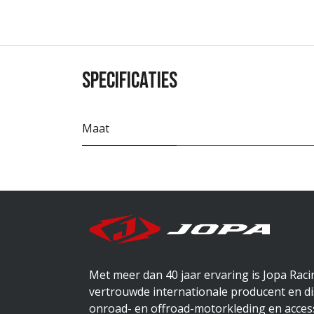
Specificaties
Maat
Met meer dan 40 jaar ervaring is Jopa Rac
vertrouwde internationale producent en di
onroad- en offroad-motorkleding en access