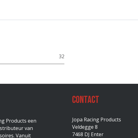
32
Contact
Jopa Racing Products
ing Products een
Veldegge 8
stributeur van
7468 DJ Enter
oires. Vanuit