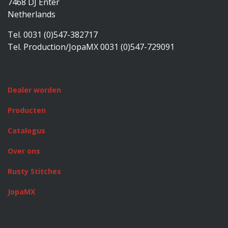
7468 DJ Enter
Netherlands
Tel. 0031 (0)547-382717
Tel. Production/JopaMX 0031 (0)547-729091
Dealer worden
Producten
Catalogus
Over ons
Rusty Stitches
JopaMX