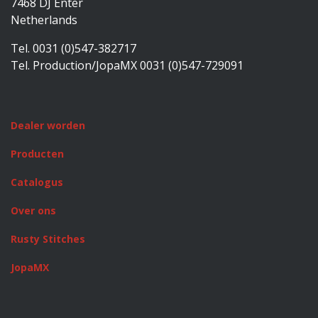
7468 DJ Enter
Netherlands
Tel. 0031 (0)547-382717
Tel. Production/JopaMX 0031 (0)547-729091
Dealer worden
Producten
Catalogus
Over ons
Rusty Stitches
JopaMX