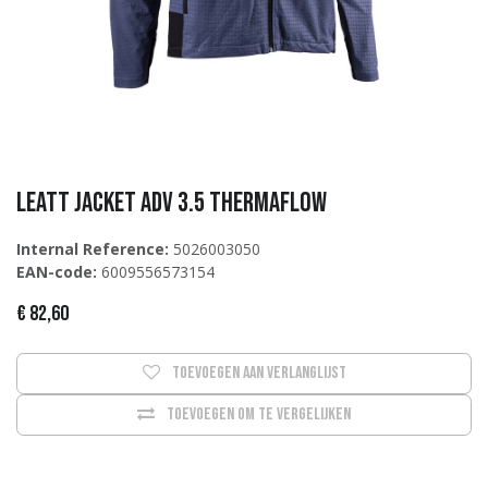
Leatt Jacket ADV 3.5 ThermaFlow
Internal Reference:
5026003050
EAN-code:
6009556573154
€
82,60
Toevoegen aan verlanglijst
Toevoegen om te vergelijken