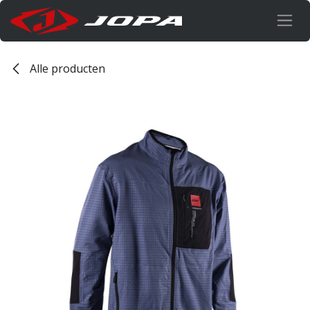
Overslaan naar inhoud
Alle producten