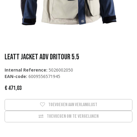
Leatt Jacket ADV DriTour 5.5
Internal Reference:
5026002050
EAN-code:
6009556571945
€
471,03
Toevoegen aan verlanglijst
Toevoegen om te vergelijken