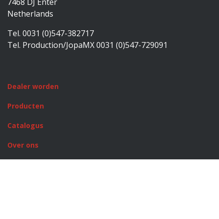
7468 DJ Enter
Netherlands
Tel. 0031 (0)547-382717
Tel. Production/JopaMX 0031 (0)547-729091
Dealer worden
Producten
Catalogus
Over ons
Rusty Stitches
JopaMX