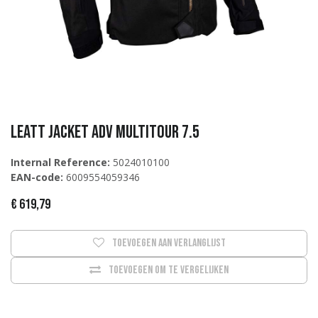
Leatt Jacket ADV MultiTour 7.5
Internal Reference:
5024010100
EAN-code:
6009554059346
€
619,79
Toevoegen aan verlanglijst
Toevoegen om te vergelijken