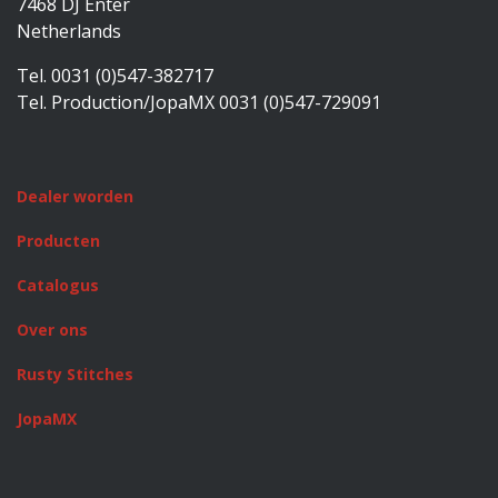
7468 DJ Enter
Netherlands
Tel. 0031 (0)547-382717
Tel. Production/JopaMX 0031 (0)547-729091
Dealer worden
Producten
Catalogus
Over ons
Rusty Stitches
JopaMX