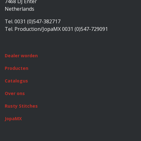
7468 DJ Enter
Netherlands
Tel. 0031 (0)547-382717
Tel. Production/JopaMX 0031 (0)547-729091
Dealer worden
Producten
Catalogus
Over ons
Rusty Stitches
JopaMX