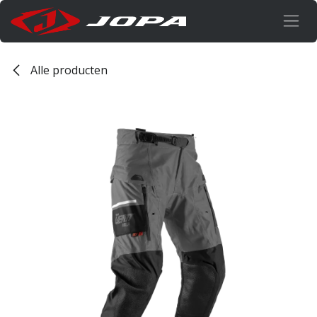
Overslaan naar inhoud
Alle producten