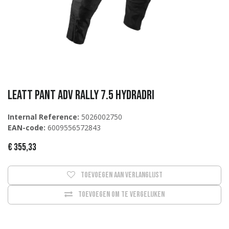
Leatt Pant ADV Rally 7.5 HydraDri
Internal Reference:
5026002750
EAN-code:
6009556572843
€
355,33
Toevoegen aan verlanglijst
Toevoegen om te vergelijken